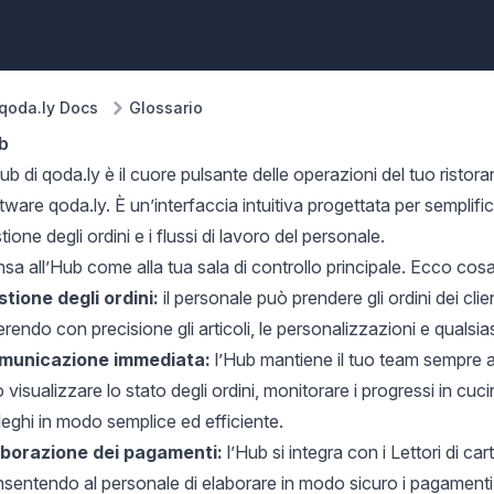
qoda.ly Docs
Glossario
b
ub di qoda.ly è il cuore pulsante delle operazioni del tuo ristoran
tware qoda.ly. È un’interfaccia intuitiva progettata per semplif
tione degli ordini e i flussi di lavoro del personale.
sa all’Hub come alla tua sala di controllo principale. Ecco cosa 
tione degli ordini:
il personale può prendere gli ordini dei clie
erendo con precisione
gli articoli
, le personalizzazioni e qualsias
municazione immediata:
l’Hub mantiene il tuo team sempre a
 visualizzare lo stato degli ordini, monitorare i progressi in cu
leghi in modo semplice ed efficiente.
aborazione dei pagamenti:
l’Hub si integra con i
Lettori di car
sentendo al personale di elaborare in modo sicuro i pagamenti