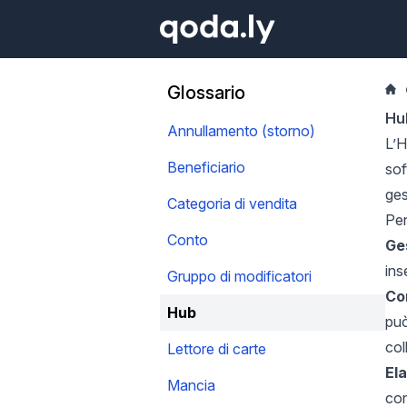
Glossario
Hu
Annullamento (storno)
L’H
Beneficiario
sof
ges
Categoria di vendita
Pen
Conto
Ges
ins
Gruppo di modificatori
Co
Hub
può
col
Lettore di carte
El
Mancia
con