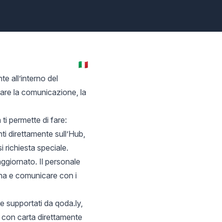
🇮🇹
te all’interno del
icare la comunicazione, la
ti permette di fare:
nti direttamente sull’Hub,
i richiesta speciale.
ggiornato. Il personale
cina e comunicare con i
te
supportati da qoda.ly,
 con carta direttamente